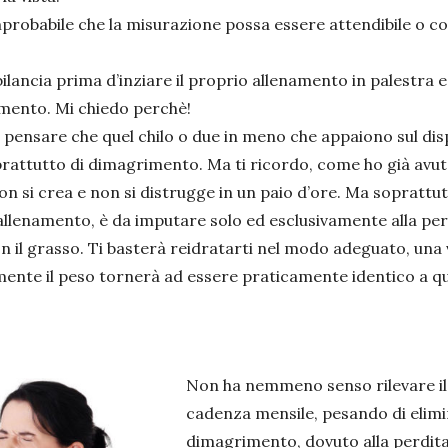
mprobabile che la misurazione possa essere attendibile o 
bilancia prima d’inziare il proprio allenamento in palestra 
amento. Mi chiedo perchè!
pensare che quel chilo o due in meno che appaiono sul displ
attutto di dimagrimento. Ma ti ricordo, come ho già avuto
on si crea e non si distrugge in un paio d’ore. Ma soprattut
allenamento, è da imputare solo ed esclusivamente alla perd
n il grasso. Ti basterà reidratarti nel modo adeguato, una 
nte il peso tornerà ad essere praticamente identico a que
Non ha nemmeno senso rilevare il p
cadenza mensile, pesando di elimin
dimagrimento, dovuto alla perdit