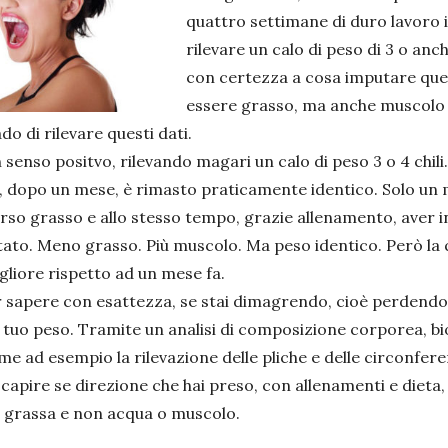
quattro settimane di duro lavoro i
rilevare un calo di peso di 3 o anc
con certezza a cosa imputare que
essere grasso, ma anche muscolo o
o di rilevare questi dati.
, in senso positvo, rilevando magari un calo di peso 3 o 4 ch
ia, dopo un mese, è rimasto praticamente identico. Solo un 
rso grasso e allo stesso tempo, grazie allenamento, aver 
ato. Meno grasso. Più muscolo. Ma peso identico. Però la 
liore rispetto ad un mese fa.
 sapere con esattezza, se stai dimagrendo, cioè perdendo 
el tuo peso. Tramite un analisi di composizione corporea,
ome ad esempio la rilevazione delle pliche e delle circonfe
capire se direzione che hai preso, con allenamenti e dieta, è
 grassa e non acqua o muscolo.