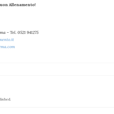
Buon Allenamento!
ma – Tel. 0521 941275
mento.it
rma.com
lished.